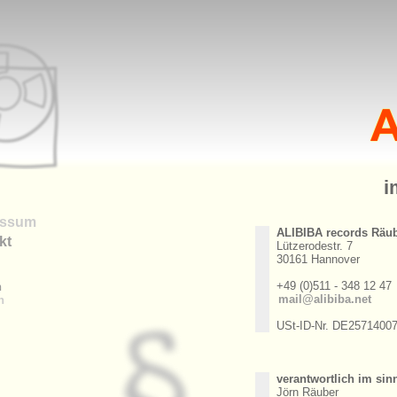
i
essum
ALIBIBA records Räu
kt
Lützerodestr. 7
30161 Hannover
+49 (0)511 - 348 12 47
h
mail@alibiba.net
h
USt-ID-Nr. DE2571400
verantwortlich im si
Jörn Räuber