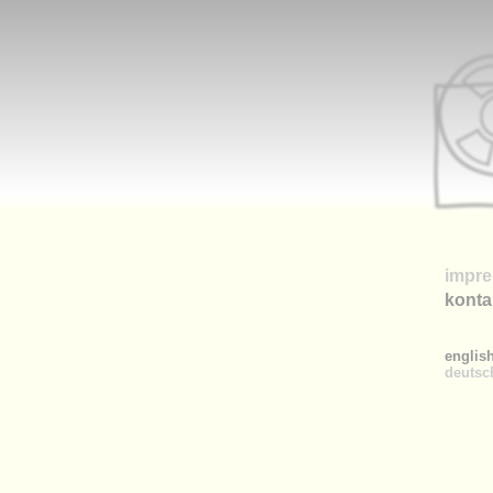
impr
konta
englis
deutsc