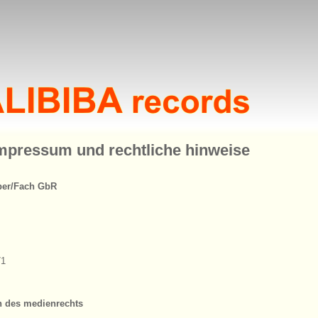
mpressum und rechtliche hinweise
ber/Fach GbR
71
nn des medienrechts